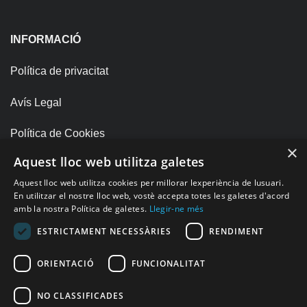
INFORMACIÓ
Política de privacitat
Avís Legal
Política de Cookies
×
Aquest lloc web utilitza galetes
SOCIAL
Aquest lloc web utilitza cookies per millorar lexperiència de lusuari.
En utilitzar el nostre lloc web, vostè accepta totes les galetes d'acord
amb la nostra Política de galetes.
Llegir-ne més
Facebook
ESTRICTAMENT NECESSÀRIES
RENDIMENT
LinkedIn
ORIENTACIÓ
FUNCIONALITAT
Instagram
NO CLASSIFICADES