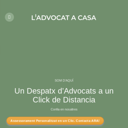
Skip
to
content
SOM D’AQUÍ
Un Despatx d’Advocats a un
Click de Distancia
Confia en nosaltres
Assessorament Personalitzat en un Clic. Contacta ARA!