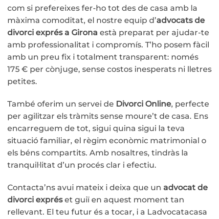
com si prefereixes fer-ho tot des de casa amb la
màxima comoditat, el nostre equip d’
advocats de
divorci exprés a Girona
està preparat per ajudar-te
amb professionalitat i compromís. T’ho posem fàcil
amb un preu fix i totalment transparent: només
175 € per cònjuge, sense costos inesperats ni lletres
petites.
També oferim un servei de
Divorci Online
, perfecte
per agilitzar els tràmits sense moure’t de casa. Ens
encarreguem de tot, sigui quina sigui la teva
situació familiar, el règim econòmic matrimonial o
els béns compartits. Amb nosaltres, tindràs la
tranquil·litat d’un procés clar i efectiu.
Contacta’ns avui mateix i deixa que un
advocat de
divorci exprés
et guiï en aquest moment tan
rellevant. El teu futur és a tocar, i a Ladvocatacasa