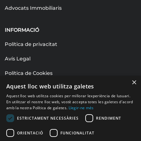
Advocats Immobiliaris
INFORMACIÓ
Política de privacitat
Avís Legal
Política de Cookies
×
Aquest lloc web utilitza galetes
SOCIAL
Aquest lloc web utilitza cookies per millorar lexperiència de lusuari.
En utilitzar el nostre lloc web, vostè accepta totes les galetes d'acord
amb la nostra Política de galetes.
Llegir-ne més
Facebook
ESTRICTAMENT NECESSÀRIES
RENDIMENT
LinkedIn
ORIENTACIÓ
FUNCIONALITAT
Instagram