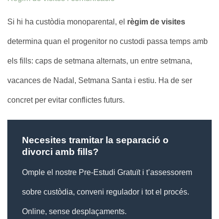
Si hi ha custòdia monoparental, el
règim de visites
determina quan el progenitor no custodi passa temps amb
els fills: caps de setmana alternats, un entre setmana,
vacances de Nadal, Setmana Santa i estiu. Ha de ser
concret per evitar conflictes futurs.
Necesites tramitar la separació o
divorci amb fills?
Omple el nostre Pre-Estudi Gratuït i t’assessorem
sobre custòdia, conveni regulador i tot el procés.
Online, sense desplaçaments.