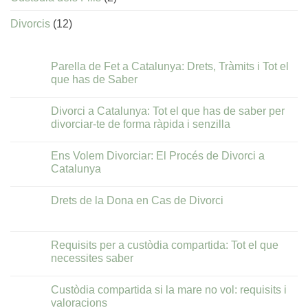
Divorcis
(12)
Parella de Fet a Catalunya: Drets, Tràmits i Tot el
que has de Saber
No
hi
Divorci a Catalunya: Tot el que has de saber per
ha
comentaris
divorciar-te de forma ràpida i senzilla
a
Parella
No
de
hi
Ens Volem Divorciar: El Procés de Divorci a
Fet
ha
a
comentaris
Catalunya
Catalunya:
a
Drets,
Divorci
No
Tràmits
a
hi
Drets de la Dona en Cas de Divorci
i
Catalunya:
ha
Tot
Tot
comentaris
No
el
el
a
hi
que
que
Ens
ha
has
has
Volem
comentaris
Requisits per a custòdia compartida: Tot el que
de
de
Divorciar:
a
Saber
saber
El
necessites saber
Drets
per
Procés
de
divorciar-
de
No
la
te
Divorci
hi
Dona
Custòdia compartida si la mare no vol: requisits i
de
a
ha
en
forma
Catalunya
comentaris
valoracions
Cas