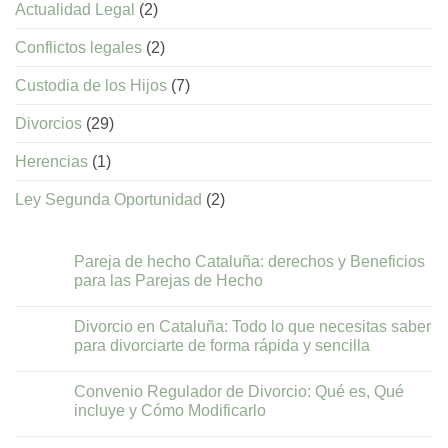
Actualidad Legal
(2)
Conflictos legales
(2)
Custodia de los Hijos
(7)
Divorcios
(29)
Herencias
(1)
Ley Segunda Oportunidad
(2)
Pareja de hecho Cataluña: derechos y Beneficios
para las Parejas de Hecho
No
hay
Divorcio en Cataluña: Todo lo que necesitas saber
comentarios
en
para divorciarte de forma rápida y sencilla
Pareja
de
No
hecho
hay
Convenio Regulador de Divorcio: Qué es, Qué
Cataluña:
comentarios
derechos
en
incluye y Cómo Modificarlo
y
Divorcio
Beneficios
en
No
para
Cataluña:
hay